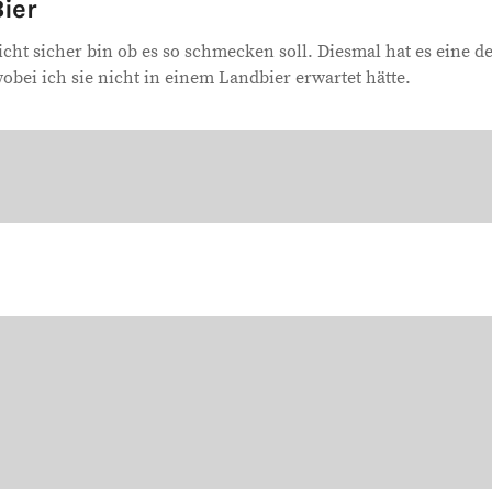
ier
icht sicher bin ob es so schmecken soll. Diesmal hat es eine d
obei ich sie nicht in einem Landbier erwartet hätte.