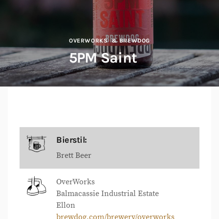
OVERWORKS
& BREWDOG
5PM Saint
Bierstil:
Brett Beer
OverWorks
Balmacassie Industrial Estate
Ellon
brewdog.com/brewery/overworks