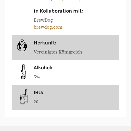
in Kollaboration mit:
BrewDog
brewdog.com
Herkunft:
Vereinigtes Königreich
Alkohol:
5%
IBU:
20