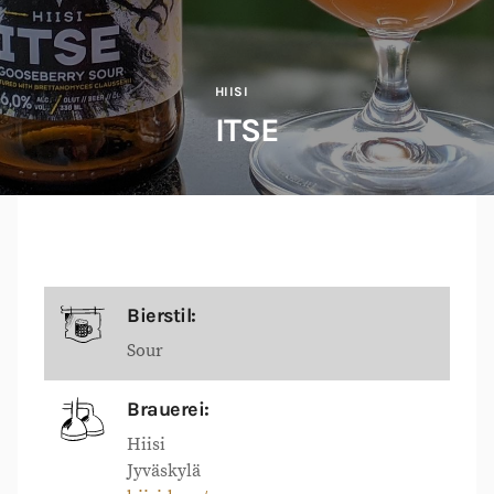
HIISI
ITSE
Bierstil:
Sour
Brauerei:
Hiisi
Jyväskylä